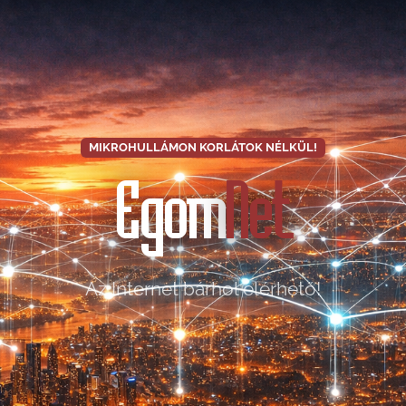
MIKROHULLÁMON KORLÁTOK NÉLKÜL!
Egom
Net
Az Internet bárhol elérhető!