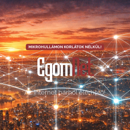
MIKROHULLÁMON KORLÁTOK NÉLKÜL!
Egom
Net
Az Internet bárhol elérhető!