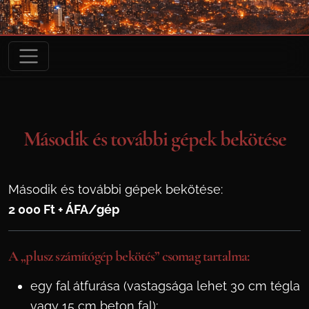
Második és további gépek bekötése
Második és további gépek bekötése:
2 000 Ft + ÁFA/gép
A „plusz számítógép bekötés” csomag tartalma:
egy fal átfurása (vastagsága lehet 30 cm tégla
vagy 15 cm beton fal);