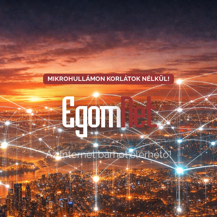
MIKROHULLÁMON KORLÁTOK NÉLKÜL!
Egom
Net
Az Internet bárhol elérhető!