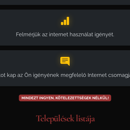
Felmérjük az internet használat igényét.
tot kap az Ön igényének megfelelő Internet csomagja
MINDEZT INGYEN, KÖTELEZETTSÉGEK NÉLKÜL!
Települések listája