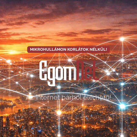
MIKROHULLÁMON KORLÁTOK NÉLKÜL!
Egom
Net
Az Internet bárhol elérhető!