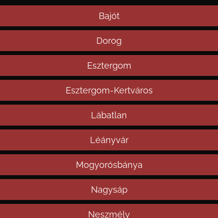
Bajót
Dorog
Esztergom
Esztergom-Kertváros
Lábatlan
Léányvár
Mogyorósbánya
Nagysáp
Neszmély