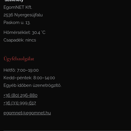
EgomNET Kft.
2536 Nyergesújfalu
Paskom u. 13.
Hőmérséklet: 30.4 °C
Csapadék: nincs
Ügyfélszolgálat
Hétfő: 7:00–19:00
Kedd–péntek: 8:00–14:00
Egyéb időben üzenetrögzítő.
+36 (80) 296-880
+36 (33) 999-617
egomnet@egomnet.hu