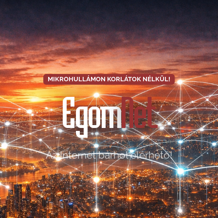
MIKROHULLÁMON KORLÁTOK NÉLKÜL!
Egom
Net
Az Internet bárhol elérhető!