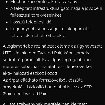
Mechanikai sérülésekre érzékeny
A telepített infrastruktúra gátolhatja a jövőbeni
fejlesztési törekvéseinket
Hosszú telepítési idő
Legnagyobb sebességek csak optimális
feltételek mellett érhetők el
A legismertebb réz hálózat eleme az úgynevezett
UTP (Unshielded Twisted Pair) kábel, amely 4
sodrott érpárból áll. Ez a típus legfeljebb 100
méteres kábel használatát teszi lehetővé két
aktív hálózati eszköz között.
Az érpár ellátható fémszövetből készült,
árnyékolást biztosító burkolattal is, ez az STP
(Shielded Twisted Pair).
A Cat5 szabványnak megfelelően kiépített