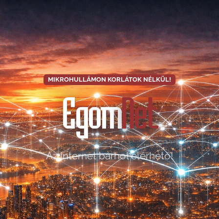
MIKROHULLÁMON KORLÁTOK NÉLKÜL!
Egom
Net
Az Internet bárhol elérhető!